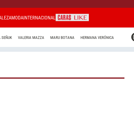
ALEZA
MODA
INTERNACIONAL
CARAS MIAMI
 SEÑUK
VALERIA MAZZA
MARU BOTANA
HERMANA VERÓNICA
CARAS BRASIL
CARAS URUGUAY