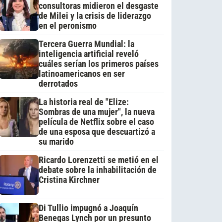
consultoras midieron el desgaste
de Milei y la crisis de liderazgo
en el peronismo
Tercera Guerra Mundial: la
inteligencia artificial reveló
cuáles serían los primeros países
latinoamericanos en ser
derrotados
La historia real de "Elize:
Sombras de una mujer", la nueva
película de Netflix sobre el caso
de una esposa que descuartizó a
su marido
Ricardo Lorenzetti se metió en el
debate sobre la inhabilitación de
Cristina Kirchner
Di Tullio impugnó a Joaquín
Benegas Lynch por un presunto