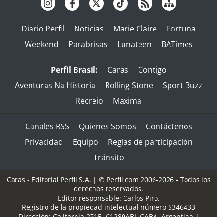
Diario Perfil
Noticias
Marie Claire
Fortuna
Weekend
Parabrisas
Lunateen
BATimes
Perfil Brasil:
Caras
Contigo
Aventuras Na Historia
Rolling Stone
Sport Buzz
Recreio
Maxima
Canales RSS
Quienes Somos
Contáctenos
Privacidad
Equipo
Reglas de participación
Tránsito
Caras - Editorial Perfil S.A.
| © Perfil.com 2006-2026 - Todos los
derechos reservados.
Editor responsable: Carlos Piro.
Registro de la propiedad intelectual número 5346433
Dirección:
California 2715
,
C1289ABI
,
CABA, Argentina
|