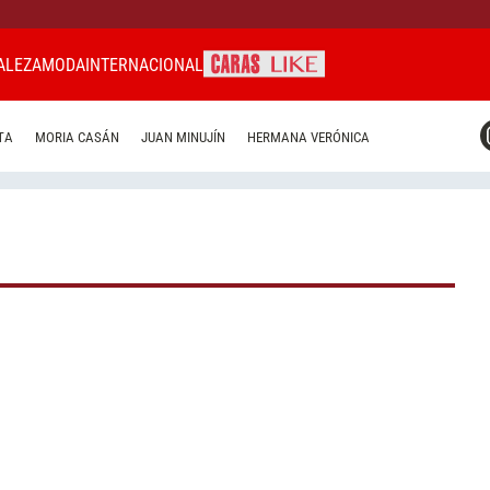
ALEZA
MODA
INTERNACIONAL
CARAS MIAMI
TA
MORIA CASÁN
JUAN MINUJÍN
HERMANA VERÓNICA
CARAS BRASIL
CARAS URUGUAY