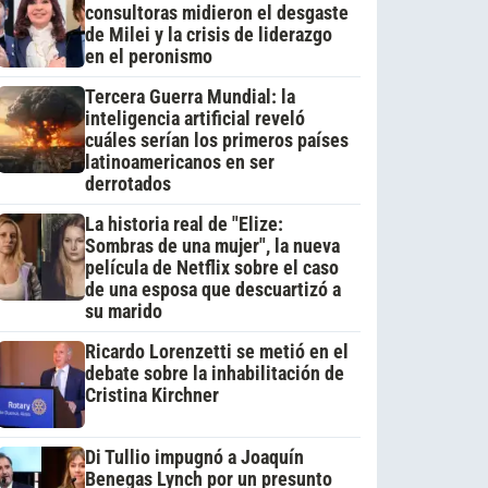
consultoras midieron el desgaste
de Milei y la crisis de liderazgo
en el peronismo
Tercera Guerra Mundial: la
inteligencia artificial reveló
cuáles serían los primeros países
latinoamericanos en ser
derrotados
La historia real de "Elize:
Sombras de una mujer", la nueva
película de Netflix sobre el caso
de una esposa que descuartizó a
su marido
Ricardo Lorenzetti se metió en el
debate sobre la inhabilitación de
Cristina Kirchner
Di Tullio impugnó a Joaquín
Benegas Lynch por un presunto