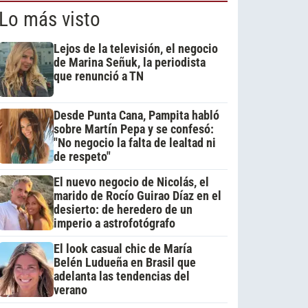
Lo más visto
Lejos de la televisión, el negocio
de Marina Señuk, la periodista
que renunció a TN
Desde Punta Cana, Pampita habló
sobre Martín Pepa y se confesó:
"No negocio la falta de lealtad ni
de respeto"
El nuevo negocio de Nicolás, el
marido de Rocío Guirao Díaz en el
desierto: de heredero de un
imperio a astrofotógrafo
El look casual chic de María
Belén Ludueña en Brasil que
adelanta las tendencias del
verano