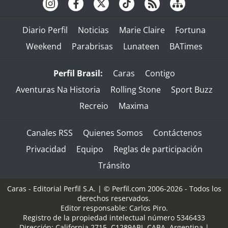
Diario Perfil
Noticias
Marie Claire
Fortuna
Weekend
Parabrisas
Lunateen
BATimes
Perfil Brasil:
Caras
Contigo
Aventuras Na Historia
Rolling Stone
Sport Buzz
Recreio
Maxima
Canales RSS
Quienes Somos
Contáctenos
Privacidad
Equipo
Reglas de participación
Tránsito
Caras - Editorial Perfil S.A.
| © Perfil.com 2006-2026 - Todos los
derechos reservados.
Editor responsable: Carlos Piro.
Registro de la propiedad intelectual número 5346433
Dirección:
California 2715
,
C1289ABI
,
CABA, Argentina
|