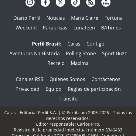
Diario Perfil
Noticias
Marie Claire
Fortuna
Weekend
Parabrisas
Lunateen
BATimes
Perfil Brasil:
Caras
Contigo
Aventuras Na Historia
Rolling Stone
Sport Buzz
Recreio
Maxima
Canales RSS
Quienes Somos
Contáctenos
Privacidad
Equipo
Reglas de participación
Tránsito
Caras - Editorial Perfil S.A.
| © Perfil.com 2006-2026 - Todos los
derechos reservados.
Editor responsable: Carlos Piro.
Registro de la propiedad intelectual número 5346433
Dirección:
California 2715
,
C1289ABI
,
CABA, Argentina
|