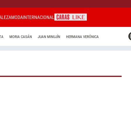
ALEZA
MODA
INTERNACIONAL
CARAS MIAMI
TA
MORIA CASÁN
JUAN MINUJÍN
HERMANA VERÓNICA
CARAS BRASIL
CARAS URUGUAY