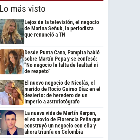
Lo más visto
Lejos de la televisión, el negocio
de Marina Señuk, la periodista
que renunció a TN
Desde Punta Cana, Pampita habló
sobre Martín Pepa y se confesó:
"No negocio la falta de lealtad ni
de respeto"
El nuevo negocio de Nicolás, el
marido de Rocío Guirao Díaz en el
desierto: de heredero de un
imperio a astrofotógrafo
La nueva vida de Martín Karpan,
el ex novio de Florencia Peña que
construyó un negocio con ella y
ahora triunfa en Colombia