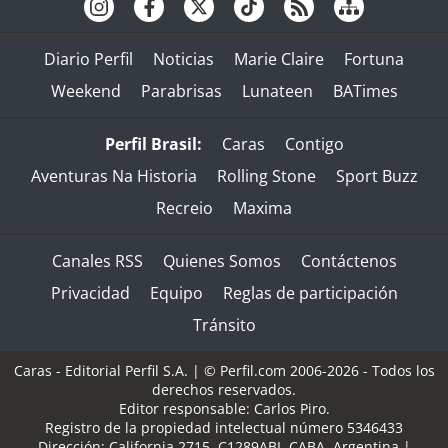
Diario Perfil
Noticias
Marie Claire
Fortuna
Weekend
Parabrisas
Lunateen
BATimes
Perfil Brasil:
Caras
Contigo
Aventuras Na Historia
Rolling Stone
Sport Buzz
Recreio
Maxima
Canales RSS
Quienes Somos
Contáctenos
Privacidad
Equipo
Reglas de participación
Tránsito
Caras - Editorial Perfil S.A.
| © Perfil.com 2006-2026 - Todos los
derechos reservados.
Editor responsable: Carlos Piro.
Registro de la propiedad intelectual número 5346433
Dirección:
California 2715
,
C1289ABI
,
CABA, Argentina
|