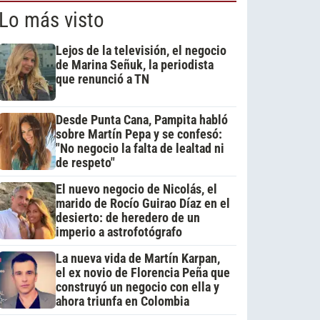
Lo más visto
Lejos de la televisión, el negocio
de Marina Señuk, la periodista
que renunció a TN
Desde Punta Cana, Pampita habló
sobre Martín Pepa y se confesó:
"No negocio la falta de lealtad ni
de respeto"
El nuevo negocio de Nicolás, el
marido de Rocío Guirao Díaz en el
desierto: de heredero de un
imperio a astrofotógrafo
La nueva vida de Martín Karpan,
el ex novio de Florencia Peña que
construyó un negocio con ella y
ahora triunfa en Colombia