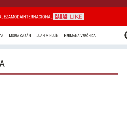
ALEZA
MODA
INTERNACIONAL
CARAS MIAMI
TA
MORIA CASÁN
JUAN MINUJÍN
HERMANA VERÓNICA
CARAS BRASIL
CARAS URUGUAY
A