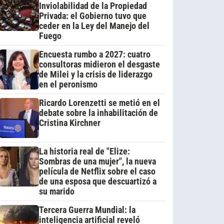
Inviolabilidad de la Propiedad
Privada: el Gobierno tuvo que
ceder en la Ley del Manejo del
Fuego
Encuesta rumbo a 2027: cuatro
consultoras midieron el desgaste
de Milei y la crisis de liderazgo
en el peronismo
Ricardo Lorenzetti se metió en el
debate sobre la inhabilitación de
Cristina Kirchner
La historia real de "Elize:
Sombras de una mujer", la nueva
película de Netflix sobre el caso
de una esposa que descuartizó a
su marido
Tercera Guerra Mundial: la
inteligencia artificial reveló