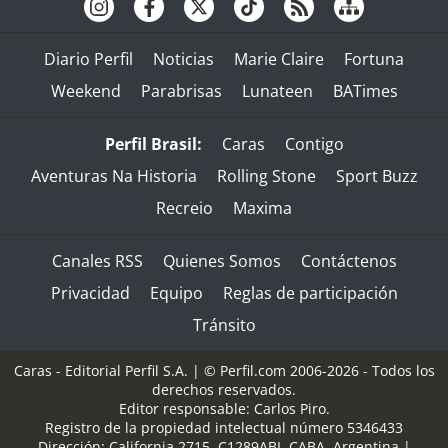
Diario Perfil
Noticias
Marie Claire
Fortuna
Weekend
Parabrisas
Lunateen
BATimes
Perfil Brasil:
Caras
Contigo
Aventuras Na Historia
Rolling Stone
Sport Buzz
Recreio
Maxima
Canales RSS
Quienes Somos
Contáctenos
Privacidad
Equipo
Reglas de participación
Tránsito
Caras - Editorial Perfil S.A.
| © Perfil.com 2006-2026 - Todos los
derechos reservados.
Editor responsable: Carlos Piro.
Registro de la propiedad intelectual número 5346433
Dirección:
California 2715
,
C1289ABI
,
CABA, Argentina
|