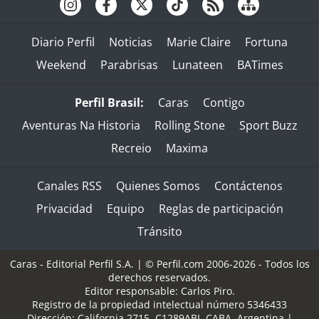
Diario Perfil
Noticias
Marie Claire
Fortuna
Weekend
Parabrisas
Lunateen
BATimes
Perfil Brasil:
Caras
Contigo
Aventuras Na Historia
Rolling Stone
Sport Buzz
Recreio
Maxima
Canales RSS
Quienes Somos
Contáctenos
Privacidad
Equipo
Reglas de participación
Tránsito
Caras - Editorial Perfil S.A.
| © Perfil.com 2006-2026 - Todos los
derechos reservados.
Editor responsable: Carlos Piro.
Registro de la propiedad intelectual número 5346433
Dirección:
California 2715
,
C1289ABI
,
CABA, Argentina
|