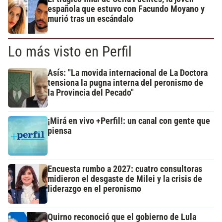
española que estuvo con Facundo Moyano y
murió tras un escándalo
Lo más visto en Perfil
Asís: "La movida internacional de La Doctora
tensiona la pugna interna del peronismo de
la Provincia del Pecado"
¡Mirá en vivo +Perfil!: un canal con gente que
piensa
Encuesta rumbo a 2027: cuatro consultoras
midieron el desgaste de Milei y la crisis de
liderazgo en el peronismo
Quirno reconoció que el gobierno de Lula