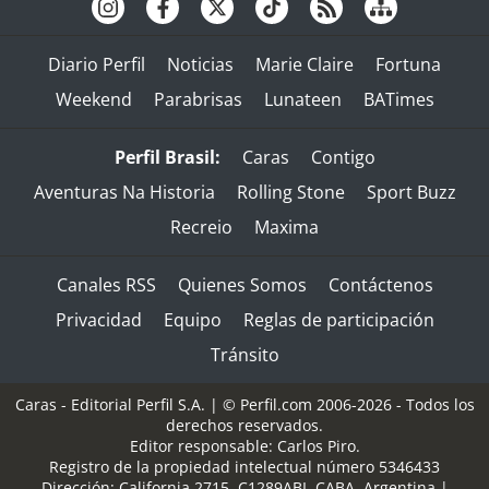
Diario Perfil
Noticias
Marie Claire
Fortuna
Weekend
Parabrisas
Lunateen
BATimes
Perfil Brasil:
Caras
Contigo
Aventuras Na Historia
Rolling Stone
Sport Buzz
Recreio
Maxima
Canales RSS
Quienes Somos
Contáctenos
Privacidad
Equipo
Reglas de participación
Tránsito
Caras - Editorial Perfil S.A.
| © Perfil.com 2006-2026 - Todos los
derechos reservados.
Editor responsable: Carlos Piro.
Registro de la propiedad intelectual número 5346433
Dirección:
California 2715
,
C1289ABI
,
CABA, Argentina
|