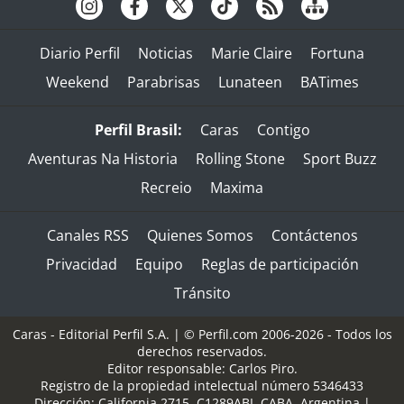
Diario Perfil
Noticias
Marie Claire
Fortuna
Weekend
Parabrisas
Lunateen
BATimes
Perfil Brasil:
Caras
Contigo
Aventuras Na Historia
Rolling Stone
Sport Buzz
Recreio
Maxima
Canales RSS
Quienes Somos
Contáctenos
Privacidad
Equipo
Reglas de participación
Tránsito
Caras - Editorial Perfil S.A.
| © Perfil.com 2006-2026 - Todos los
derechos reservados.
Editor responsable: Carlos Piro.
Registro de la propiedad intelectual número 5346433
Dirección:
California 2715
,
C1289ABI
,
CABA, Argentina
|