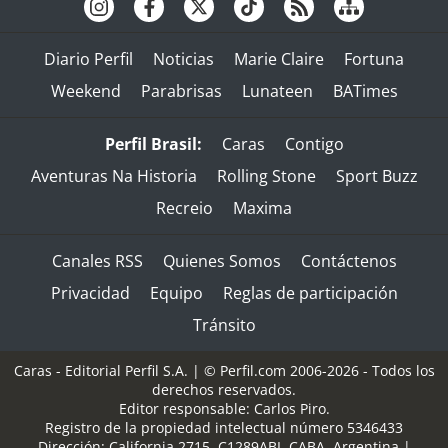
Diario Perfil
Noticias
Marie Claire
Fortuna
Weekend
Parabrisas
Lunateen
BATimes
Perfil Brasil:
Caras
Contigo
Aventuras Na Historia
Rolling Stone
Sport Buzz
Recreio
Maxima
Canales RSS
Quienes Somos
Contáctenos
Privacidad
Equipo
Reglas de participación
Tránsito
Caras - Editorial Perfil S.A.
| © Perfil.com 2006-2026 - Todos los
derechos reservados.
Editor responsable: Carlos Piro.
Registro de la propiedad intelectual número 5346433
Dirección:
California 2715
,
C1289ABI
,
CABA, Argentina
|