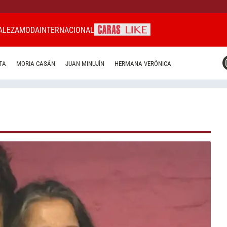
ALEZA
MODA
INTERNACIONAL
CARAS MIAMI
TA
MORIA CASÁN
JUAN MINUJÍN
HERMANA VERÓNICA
CARAS BRASIL
CARAS URUGUAY