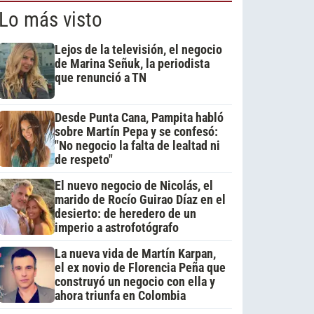
Lo más visto
Lejos de la televisión, el negocio
de Marina Señuk, la periodista
que renunció a TN
Desde Punta Cana, Pampita habló
sobre Martín Pepa y se confesó:
"No negocio la falta de lealtad ni
de respeto"
El nuevo negocio de Nicolás, el
marido de Rocío Guirao Díaz en el
desierto: de heredero de un
imperio a astrofotógrafo
La nueva vida de Martín Karpan,
el ex novio de Florencia Peña que
construyó un negocio con ella y
ahora triunfa en Colombia