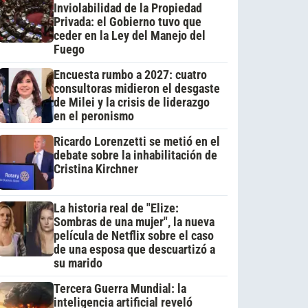
Inviolabilidad de la Propiedad
Privada: el Gobierno tuvo que
ceder en la Ley del Manejo del
Fuego
Encuesta rumbo a 2027: cuatro
consultoras midieron el desgaste
de Milei y la crisis de liderazgo
en el peronismo
Ricardo Lorenzetti se metió en el
debate sobre la inhabilitación de
Cristina Kirchner
La historia real de "Elize:
Sombras de una mujer", la nueva
película de Netflix sobre el caso
de una esposa que descuartizó a
su marido
Tercera Guerra Mundial: la
inteligencia artificial reveló