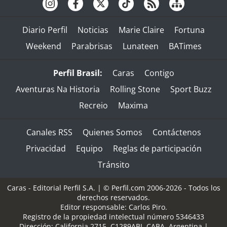
Diario Perfil
Noticias
Marie Claire
Fortuna
Weekend
Parabrisas
Lunateen
BATimes
Perfil Brasil:
Caras
Contigo
Aventuras Na Historia
Rolling Stone
Sport Buzz
Recreio
Maxima
Canales RSS
Quienes Somos
Contáctenos
Privacidad
Equipo
Reglas de participación
Tránsito
Caras - Editorial Perfil S.A.
| © Perfil.com 2006-2026 - Todos los
derechos reservados.
Editor responsable: Carlos Piro.
Registro de la propiedad intelectual número 5346433
Dirección:
California 2715
,
C1289ABI
,
CABA, Argentina
|