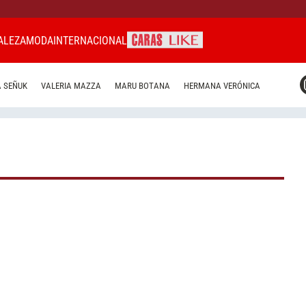
ALEZA
MODA
INTERNACIONAL
CARAS MIAMI
 SEÑUK
VALERIA MAZZA
MARU BOTANA
HERMANA VERÓNICA
CARAS BRASIL
CARAS URUGUAY