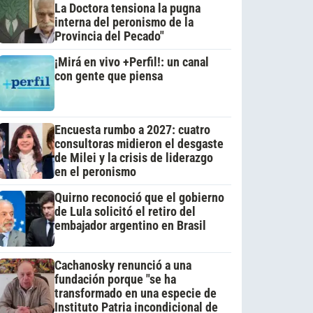
La Doctora tensiona la pugna
interna del peronismo de la
Provincia del Pecado"
¡Mirá en vivo +Perfil!: un canal
con gente que piensa
Encuesta rumbo a 2027: cuatro
consultoras midieron el desgaste
de Milei y la crisis de liderazgo
en el peronismo
Quirno reconoció que el gobierno
de Lula solicitó el retiro del
embajador argentino en Brasil
Cachanosky renunció a una
fundación porque "se ha
transformado en una especie de
Instituto Patria incondicional de