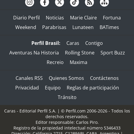
Diario Perfil
Noticias
Marie Claire
Fortuna
Weekend
Parabrisas
Lunateen
BATimes
Perfil Brasil:
Caras
Contigo
Aventuras Na Historia
Rolling Stone
Sport Buzz
Recreio
Maxima
Canales RSS
Quienes Somos
Contáctenos
Privacidad
Equipo
Reglas de participación
Tránsito
Caras - Editorial Perfil S.A.
| © Perfil.com 2006-2026 - Todos los
derechos reservados.
Editor responsable: Carlos Piro.
Registro de la propiedad intelectual número 5346433
Dirección:
California 2715
,
C1289ABI
,
CABA, Argentina
|