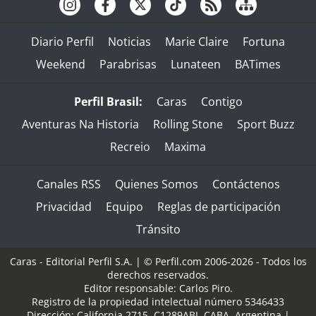
Diario Perfil
Noticias
Marie Claire
Fortuna
Weekend
Parabrisas
Lunateen
BATimes
Perfil Brasil:
Caras
Contigo
Aventuras Na Historia
Rolling Stone
Sport Buzz
Recreio
Maxima
Canales RSS
Quienes Somos
Contáctenos
Privacidad
Equipo
Reglas de participación
Tránsito
Caras - Editorial Perfil S.A.
| © Perfil.com 2006-2026 - Todos los
derechos reservados.
Editor responsable: Carlos Piro.
Registro de la propiedad intelectual número 5346433
Dirección:
California 2715
,
C1289ABI
,
CABA, Argentina
|