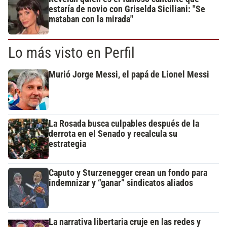
estaría de novio con Griselda Siciliani: "Se
mataban con la mirada"
Lo más visto en Perfil
Murió Jorge Messi, el papá de Lionel Messi
La Rosada busca culpables después de la
derrota en el Senado y recalcula su
estrategia
Caputo y Sturzenegger crean un fondo para
indemnizar y “ganar” sindicatos aliados
La narrativa libertaria cruje en las redes y