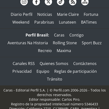
Diario Perfil
Noticias
Marie Claire
Fortuna
Weekend
Parabrisas
Lunateen
BATimes
Perfil Brasil:
Caras
Contigo
Aventuras Na Historia
Rolling Stone
Sport Buzz
Recreio
Maxima
Canales RSS
Quienes Somos
Contáctenos
Privacidad
Equipo
Reglas de participación
Tránsito
Caras - Editorial Perfil S.A.
| © Perfil.com 2006-2026 - Todos los
derechos reservados.
Editor responsable: Carlos Piro.
Registro de la propiedad intelectual número 5346433
Dirección:
California 2715
,
C1289ABI
,
CABA, Argentina
|