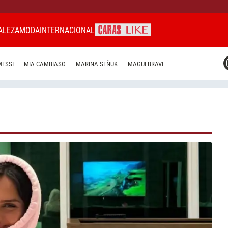
ALEZA
MODA
INTERNACIONAL
CARAS MIAMI
MESSI
MIA CAMBIASO
MARINA SEÑUK
MAGUI BRAVI
CARAS BRASIL
CARAS URUGUAY