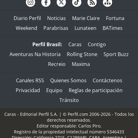
Diario Perfil
Noticias
Marie Claire
Fortuna
Weekend
Parabrisas
Lunateen
BATimes
Perfil Brasil:
Caras
Contigo
Aventuras Na Historia
Rolling Stone
Sport Buzz
Recreio
Maxima
Canales RSS
Quienes Somos
Contáctenos
Privacidad
Equipo
Reglas de participación
Tránsito
Caras - Editorial Perfil S.A.
| © Perfil.com 2006-2026 - Todos los
derechos reservados.
Editor responsable: Carlos Piro.
Registro de la propiedad intelectual número 5346433
Dirección:
California 2715
,
C1289ABI
,
CABA, Argentina
|