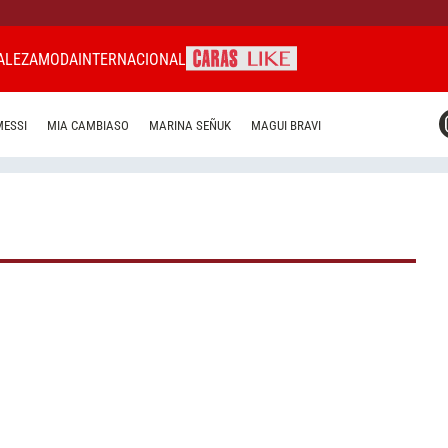
ALEZA
MODA
INTERNACIONAL
CARAS MIAMI
MESSI
MIA CAMBIASO
MARINA SEÑUK
MAGUI BRAVI
CARAS BRASIL
CARAS URUGUAY