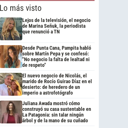
Lo más visto
Lejos de la televisión, el negocio
de Marina Señuk, la periodista
que renunció a TN
Desde Punta Cana, Pampita habló
sobre Martín Pepa y se confesó:
"No negocio la falta de lealtad ni
de respeto"
El nuevo negocio de Nicolás, el
marido de Rocío Guirao Díaz en el
desierto: de heredero de un
imperio a astrofotógrafo
Juliana Awada mostró cómo
construyó su casa sustentable en
La Patagonia: sin talar ningún
árbol y de la mano de su cuñado