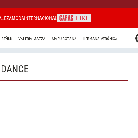
ALEZA
MODA
INTERNACIONAL
CARAS MIAMI
 SEÑUK
VALERIA MAZZA
MARU BOTANA
HERMANA VERÓNICA
CARAS BRASIL
CARAS URUGUAY
 DANCE