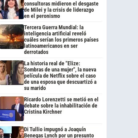
consultoras midieron el desgaste
de Milei y la crisis de liderazgo
en el peronismo
Tercera Guerra Mundial: la
inteligencia artificial reveló
cuáles serían los primeros países
latinoamericanos en ser
derrotados
La historia real de "Elize:
Sombras de una mujer", la nueva
película de Netflix sobre el caso
de una esposa que descuartizó a
su marido
Ricardo Lorenzetti se metió en el
debate sobre la inhabilitación de
Cristina Kirchner
Di Tullio impugnó a Joaquín
Benegas Lynch por un presunto