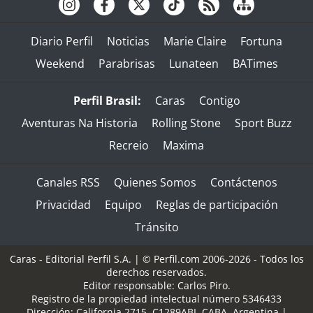
Diario Perfil
Noticias
Marie Claire
Fortuna
Weekend
Parabrisas
Lunateen
BATimes
Perfil Brasil:
Caras
Contigo
Aventuras Na Historia
Rolling Stone
Sport Buzz
Recreio
Maxima
Canales RSS
Quienes Somos
Contáctenos
Privacidad
Equipo
Reglas de participación
Tránsito
Caras - Editorial Perfil S.A.
| © Perfil.com 2006-2026 - Todos los
derechos reservados.
Editor responsable: Carlos Piro.
Registro de la propiedad intelectual número 5346433
Dirección:
California 2715
,
C1289ABI
,
CABA, Argentina
|