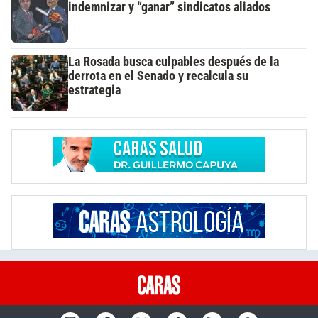
indemnizar y “ganar” sindicatos aliados
La Rosada busca culpables después de la
derrota en el Senado y recalcula su
estrategia