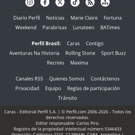
Diario Perfil
Noticias
Marie Claire
Fortuna
Weekend
Parabrisas
Lunateen
BATimes
Perfil Brasil:
Caras
Contigo
Aventuras Na Historia
Rolling Stone
Sport Buzz
Recreio
Maxima
Canales RSS
Quienes Somos
Contáctenos
Privacidad
Equipo
Reglas de participación
Tránsito
Caras - Editorial Perfil S.A.
| © Perfil.com 2006-2026 - Todos los
derechos reservados.
Editor responsable: Carlos Piro.
Registro de la propiedad intelectual número 5346433
Dirección:
California 2715
,
C1289ABI
,
CABA, Argentina
|