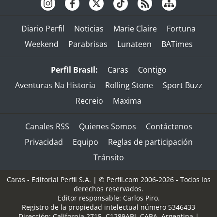
Diario Perfil
Noticias
Marie Claire
Fortuna
Weekend
Parabrisas
Lunateen
BATimes
Perfil Brasil:
Caras
Contigo
Aventuras Na Historia
Rolling Stone
Sport Buzz
Recreio
Maxima
Canales RSS
Quienes Somos
Contáctenos
Privacidad
Equipo
Reglas de participación
Tránsito
Caras - Editorial Perfil S.A.
| © Perfil.com 2006-2026 - Todos los
derechos reservados.
Editor responsable: Carlos Piro.
Registro de la propiedad intelectual número 5346433
Dirección:
California 2715
,
C1289ABI
,
CABA, Argentina
|