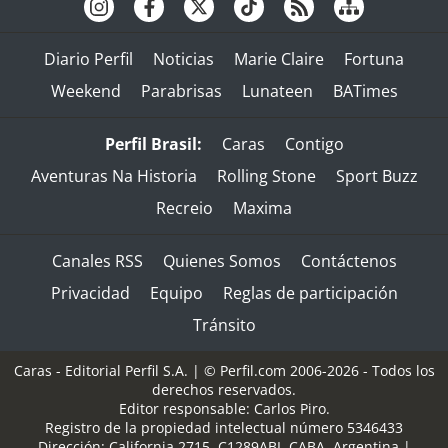
Diario Perfil
Noticias
Marie Claire
Fortuna
Weekend
Parabrisas
Lunateen
BATimes
Perfil Brasil:
Caras
Contigo
Aventuras Na Historia
Rolling Stone
Sport Buzz
Recreio
Maxima
Canales RSS
Quienes Somos
Contáctenos
Privacidad
Equipo
Reglas de participación
Tránsito
Caras - Editorial Perfil S.A.
| © Perfil.com 2006-2026 - Todos los
derechos reservados.
Editor responsable: Carlos Piro.
Registro de la propiedad intelectual número 5346433
Dirección:
California 2715
,
C1289ABI
,
CABA, Argentina
|