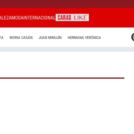
ALEZA
MODA
INTERNACIONAL
CARAS MIAMI
TA
MORIA CASÁN
JUAN MINUJÍN
HERMANA VERÓNICA
CARAS BRASIL
CARAS URUGUAY