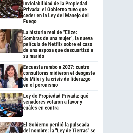
Inviolabilidad de la Propiedad
Privada: el Gobierno tuvo que
ceder en la Ley del Manejo del
Fuego
La historia real de "Elize:
Sombras de una mujer", la nueva
película de Netflix sobre el caso
de una esposa que descuartizó a
su marido
Encuesta rumbo a 2027: cuatro
consultoras midieron el desgaste
de Milei y la crisis de liderazgo
en el peronismo
Ley de Propiedad Privada: qué
senadores votaron a favor y
cuáles en contra
El Gobierno perdió la pulseada
del nombre: la "Ley de Tierras" se