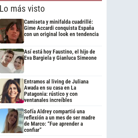
Lo más visto
Camiseta y minifalda cuadrillé:
Gime Accardi conquista España
con un original look en tendencia
Así está hoy Faustino, el hijo de
Eva Bargiela y Gianluca Simeone
Entramos al living de Juliana
Awada en su casa en La
Patagonia: rústico y con
ventanales increíbles
Sofía Aldrey compartió una
reflexión a un mes de ser madre
de Marco: “Fue aprender a
confiar”