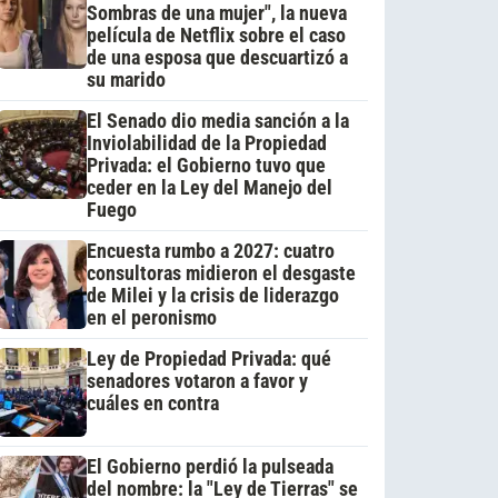
Sombras de una mujer", la nueva
película de Netflix sobre el caso
de una esposa que descuartizó a
su marido
El Senado dio media sanción a la
Inviolabilidad de la Propiedad
Privada: el Gobierno tuvo que
ceder en la Ley del Manejo del
Fuego
Encuesta rumbo a 2027: cuatro
consultoras midieron el desgaste
de Milei y la crisis de liderazgo
en el peronismo
Ley de Propiedad Privada: qué
senadores votaron a favor y
cuáles en contra
El Gobierno perdió la pulseada
del nombre: la "Ley de Tierras" se