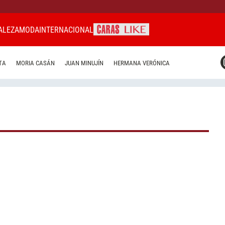
ALEZA
MODA
INTERNACIONAL
CARAS MIAMI
TA
MORIA CASÁN
JUAN MINUJÍN
HERMANA VERÓNICA
CARAS BRASIL
CARAS URUGUAY