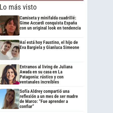
Lo más visto
Camiseta y minifalda cuadrillé:
Gime Accardi conquista España
con un original look en tendencia
Así está hoy Faustino, el hijo de
Eva Bargiela y Gianluca Simeone
Entramos al living de Juliana
Awada en su casa en La
Patagonia: rústico y con
ventanales increíbles
Sofía Aldrey compartió una
reflexión a un mes de ser madre
de Marco: “Fue aprender a
confiar”