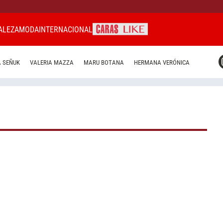
ALEZA
MODA
INTERNACIONAL
CARAS MIAMI
 SEÑUK
VALERIA MAZZA
MARU BOTANA
HERMANA VERÓNICA
CARAS BRASIL
CARAS URUGUAY