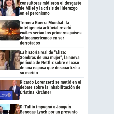
consultoras midieron el desgaste
de Milei y la crisis de liderazgo
en el peronismo
Tercera Guerra Mundial: la
inteligencia artificial reveló
cuáles serían los primeros países
latinoamericanos en ser
derrotados
La historia real de "Elize:
Sombras de una mujer", la nueva
película de Netflix sobre el caso
de una esposa que descuartizó a
su marido
Ricardo Lorenzetti se metió en el
debate sobre la inhabilitación de
Cristina Kirchner
Di Tullio impugnó a Joaquín
Benegas Lynch por un presunto