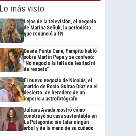
Lo más visto
Lejos de la televisión, el negocio
de Marina Señuk, la periodista
que renunció a TN
Desde Punta Cana, Pampita habló
sobre Martín Pepa y se confesó:
"No negocio la falta de lealtad ni
de respeto"
El nuevo negocio de Nicolás, el
marido de Rocío Guirao Díaz en el
desierto: de heredero de un
imperio a astrofotógrafo
Juliana Awada mostró cómo
construyó su casa sustentable en
La Patagonia: sin talar ningún
árbol y de la mano de su cuñado