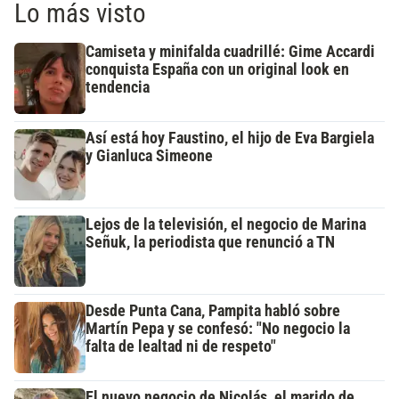
Lo más visto
Camiseta y minifalda cuadrillé: Gime Accardi
conquista España con un original look en
tendencia
Así está hoy Faustino, el hijo de Eva Bargiela
y Gianluca Simeone
Lejos de la televisión, el negocio de Marina
Señuk, la periodista que renunció a TN
Desde Punta Cana, Pampita habló sobre
Martín Pepa y se confesó: "No negocio la
falta de lealtad ni de respeto"
El nuevo negocio de Nicolás, el marido de