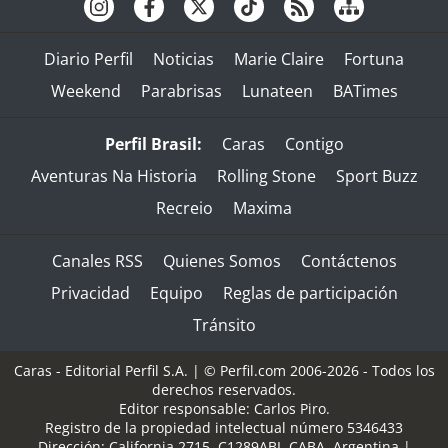
Diario Perfil
Noticias
Marie Claire
Fortuna
Weekend
Parabrisas
Lunateen
BATimes
Perfil Brasil:
Caras
Contigo
Aventuras Na Historia
Rolling Stone
Sport Buzz
Recreio
Maxima
Canales RSS
Quienes Somos
Contáctenos
Privacidad
Equipo
Reglas de participación
Tránsito
Caras - Editorial Perfil S.A.
| © Perfil.com 2006-2026 - Todos los
derechos reservados.
Editor responsable: Carlos Piro.
Registro de la propiedad intelectual número 5346433
Dirección:
California 2715
,
C1289ABI
,
CABA, Argentina
|