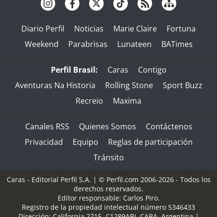
Diario Perfil
Noticias
Marie Claire
Fortuna
Weekend
Parabrisas
Lunateen
BATimes
Perfil Brasil:
Caras
Contigo
Aventuras Na Historia
Rolling Stone
Sport Buzz
Recreio
Maxima
Canales RSS
Quienes Somos
Contáctenos
Privacidad
Equipo
Reglas de participación
Tránsito
Caras - Editorial Perfil S.A.
| © Perfil.com 2006-2026 - Todos los
derechos reservados.
Editor responsable: Carlos Piro.
Registro de la propiedad intelectual número 5346433
Dirección:
California 2715
,
C1289ABI
,
CABA, Argentina
|