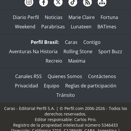
Diario Perfil
Noticias
Marie Claire
Fortuna
Weekend
Parabrisas
Lunateen
BATimes
Perfil Brasil:
Caras
Contigo
Aventuras Na Historia
Rolling Stone
Sport Buzz
Recreio
Maxima
Canales RSS
Quienes Somos
Contáctenos
Privacidad
Equipo
Reglas de participación
Tránsito
Caras - Editorial Perfil S.A.
| © Perfil.com 2006-2026 - Todos los
derechos reservados.
Editor responsable: Carlos Piro.
Registro de la propiedad intelectual número 5346433
Dirección:
California 2715
,
C1289ABI
,
CABA, Argentina
|