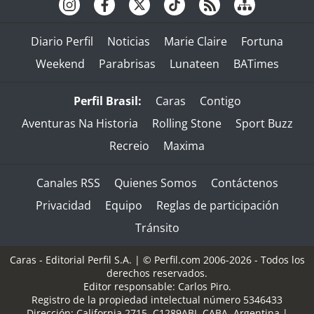
Diario Perfil
Noticias
Marie Claire
Fortuna
Weekend
Parabrisas
Lunateen
BATimes
Perfil Brasil:
Caras
Contigo
Aventuras Na Historia
Rolling Stone
Sport Buzz
Recreio
Maxima
Canales RSS
Quienes Somos
Contáctenos
Privacidad
Equipo
Reglas de participación
Tránsito
Caras - Editorial Perfil S.A.
| © Perfil.com 2006-2026 - Todos los
derechos reservados.
Editor responsable: Carlos Piro.
Registro de la propiedad intelectual número 5346433
Dirección:
California 2715
,
C1289ABI
,
CABA, Argentina
|