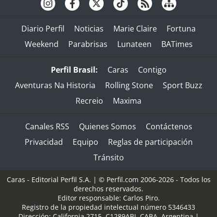
Diario Perfil
Noticias
Marie Claire
Fortuna
Weekend
Parabrisas
Lunateen
BATimes
Perfil Brasil:
Caras
Contigo
Aventuras Na Historia
Rolling Stone
Sport Buzz
Recreio
Maxima
Canales RSS
Quienes Somos
Contáctenos
Privacidad
Equipo
Reglas de participación
Tránsito
Caras - Editorial Perfil S.A.
| © Perfil.com 2006-2026 - Todos los
derechos reservados.
Editor responsable: Carlos Piro.
Registro de la propiedad intelectual número 5346433
Dirección:
California 2715
,
C1289ABI
,
CABA, Argentina
|