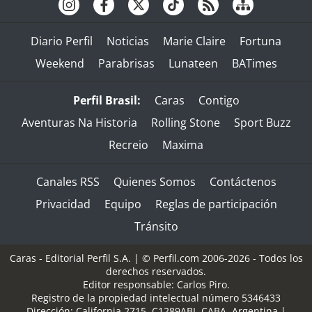
Diario Perfil
Noticias
Marie Claire
Fortuna
Weekend
Parabrisas
Lunateen
BATimes
Perfil Brasil:
Caras
Contigo
Aventuras Na Historia
Rolling Stone
Sport Buzz
Recreio
Maxima
Canales RSS
Quienes Somos
Contáctenos
Privacidad
Equipo
Reglas de participación
Tránsito
Caras - Editorial Perfil S.A.
| © Perfil.com 2006-2026 - Todos los
derechos reservados.
Editor responsable: Carlos Piro.
Registro de la propiedad intelectual número 5346433
Dirección:
California 2715
,
C1289ABI
,
CABA, Argentina
|