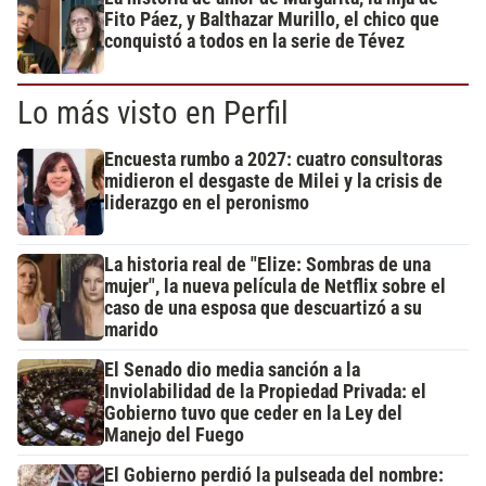
Fito Páez, y Balthazar Murillo, el chico que
conquistó a todos en la serie de Tévez
Lo más visto en Perfil
Encuesta rumbo a 2027: cuatro consultoras
midieron el desgaste de Milei y la crisis de
liderazgo en el peronismo
La historia real de "Elize: Sombras de una
mujer", la nueva película de Netflix sobre el
caso de una esposa que descuartizó a su
marido
El Senado dio media sanción a la
Inviolabilidad de la Propiedad Privada: el
Gobierno tuvo que ceder en la Ley del
Manejo del Fuego
El Gobierno perdió la pulseada del nombre: