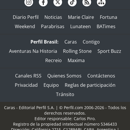
Diario Perfil
Noticias
Marie Claire
Fortuna
Weekend
Parabrisas
Lunateen
BATimes
Perfil Brasil:
Caras
Contigo
Aventuras Na Historia
Rolling Stone
Sport Buzz
Recreio
Maxima
Canales RSS
Quienes Somos
Contáctenos
Privacidad
Equipo
Reglas de participación
Tránsito
Caras - Editorial Perfil S.A.
| © Perfil.com 2006-2026 - Todos los
derechos reservados.
Editor responsable: Carlos Piro.
Registro de la propiedad intelectual número 5346433
Dirección:
California 2715
,
C1289ABI
,
CABA, Argentina
|