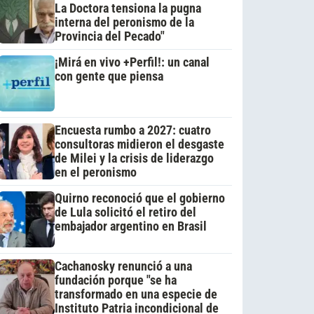
La Doctora tensiona la pugna
interna del peronismo de la
Provincia del Pecado"
¡Mirá en vivo +Perfil!: un canal
con gente que piensa
Encuesta rumbo a 2027: cuatro
consultoras midieron el desgaste
de Milei y la crisis de liderazgo
en el peronismo
Quirno reconoció que el gobierno
de Lula solicitó el retiro del
embajador argentino en Brasil
Cachanosky renunció a una
fundación porque "se ha
transformado en una especie de
Instituto Patria incondicional de