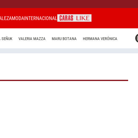
ALEZA
MODA
INTERNACIONAL
CARAS MIAMI
 SEÑUK
VALERIA MAZZA
MARU BOTANA
HERMANA VERÓNICA
CARAS BRASIL
CARAS URUGUAY