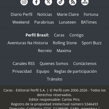
Diario Perfil
Noticias
Marie Claire
Fortuna
Weekend
Parabrisas
Lunateen
BATimes
Perfil Brasil:
Caras
Contigo
Aventuras Na Historia
Rolling Stone
Sport Buzz
Recreio
Maxima
Canales RSS
Quienes Somos
Contáctenos
Privacidad
Equipo
Reglas de participación
Tránsito
Caras - Editorial Perfil S.A.
| © Perfil.com 2006-2026 - Todos los
derechos reservados.
Editor responsable: Carlos Piro.
Registro de la propiedad intelectual número 5346433
Dirección:
California 2715
,
C1289ABI
,
CABA, Argentina
|