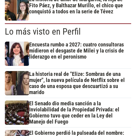
Fito Páez, y Balthazar Murillo, el chico que
conquistó a todos en la serie de Tévez
Lo más visto en Perfil
Encuesta rumbo a 2027: cuatro consultoras
midieron el desgaste de Milei y la crisis de
liderazgo en el peronismo
La historia real de "Elize: Sombras de una
mujer", la nueva película de Netflix sobre el
caso de una esposa que descuartizó a su
marido
El Senado dio media sanción a la
Inviolabilidad de la Propiedad Privada: el
Gobierno tuvo que ceder en la Ley del
Manejo del Fuego
El Gobierno perdió la pulseada del nombre: