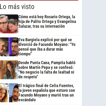
Lo más visto
Cómo está hoy Rosario Ortega, la
hija de Palito Ortega y Evangelina
Salazar, tras su internación
Eva Bargiela explicó por qué se
divorció de Facundo Moyano: “Yo
pensé que iba a durar más
tiempo”
Desde Punta Cana, Pampita habló
sobre Martín Pepa y se confesó:
"No negocio la falta de lealtad ni
de respeto"
El trágico final de Celia Fuentes,
la joven española que estuvo con
Facundo Moyano y murió tras un
escándalo