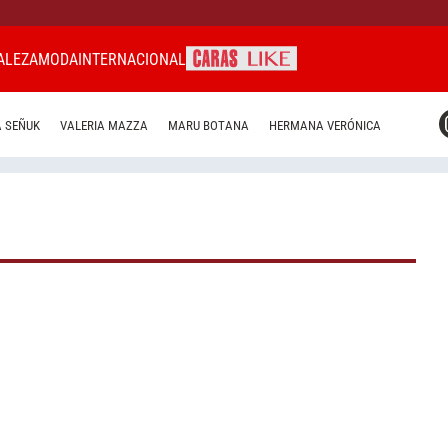
ALEZA
MODA
INTERNACIONAL
CARAS MIAMI
 SEÑUK
VALERIA MAZZA
MARU BOTANA
HERMANA VERÓNICA
CARAS BRASIL
CARAS URUGUAY