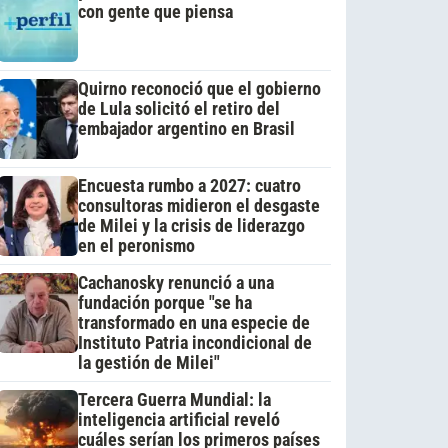
con gente que piensa
Quirno reconoció que el gobierno
de Lula solicitó el retiro del
embajador argentino en Brasil
Encuesta rumbo a 2027: cuatro
consultoras midieron el desgaste
de Milei y la crisis de liderazgo
en el peronismo
Cachanosky renunció a una
fundación porque "se ha
transformado en una especie de
Instituto Patria incondicional de
la gestión de Milei"
Tercera Guerra Mundial: la
inteligencia artificial reveló
cuáles serían los primeros países