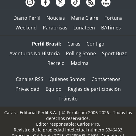
Diario Perfil
Noticias
Marie Claire
Fortuna
Weekend
Parabrisas
Lunateen
BATimes
Perfil Brasil:
Caras
Contigo
Aventuras Na Historia
Rolling Stone
Sport Buzz
Recreio
Maxima
Canales RSS
Quienes Somos
Contáctenos
Privacidad
Equipo
Reglas de participación
Tránsito
Caras - Editorial Perfil S.A.
| © Perfil.com 2006-2026 - Todos los
derechos reservados.
Editor responsable: Carlos Piro.
Registro de la propiedad intelectual número 5346433
Dirección:
California 2715
,
C1289ABI
,
CABA, Argentina
|