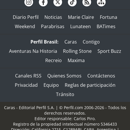
Diario Perfil
Noticias
Marie Claire
Fortuna
Weekend
Parabrisas
Lunateen
BATimes
Perfil Brasil:
Caras
Contigo
Aventuras Na Historia
Rolling Stone
Sport Buzz
Recreio
Maxima
Canales RSS
Quienes Somos
Contáctenos
Privacidad
Equipo
Reglas de participación
Tránsito
Caras - Editorial Perfil S.A.
| © Perfil.com 2006-2026 - Todos los
derechos reservados.
Editor responsable: Carlos Piro.
Registro de la propiedad intelectual número 5346433
Dirección:
California 2715
,
C1289ABI
,
CABA, Argentina
|