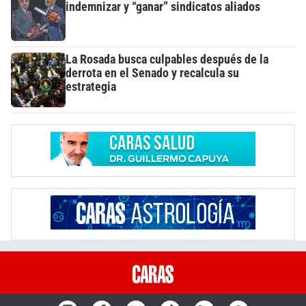
indemnizar y “ganar” sindicatos aliados
La Rosada busca culpables después de la
derrota en el Senado y recalcula su
estrategia