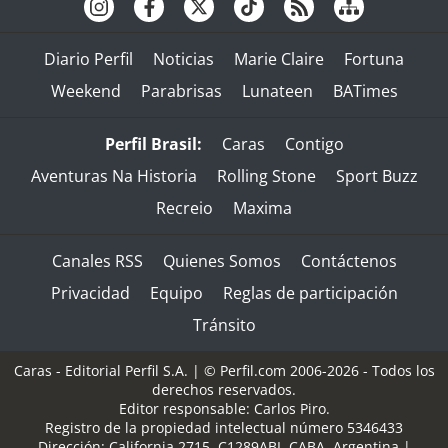
Diario Perfil
Noticias
Marie Claire
Fortuna
Weekend
Parabrisas
Lunateen
BATimes
Perfil Brasil:
Caras
Contigo
Aventuras Na Historia
Rolling Stone
Sport Buzz
Recreio
Maxima
Canales RSS
Quienes Somos
Contáctenos
Privacidad
Equipo
Reglas de participación
Tránsito
Caras - Editorial Perfil S.A.
| © Perfil.com 2006-2026 - Todos los
derechos reservados.
Editor responsable: Carlos Piro.
Registro de la propiedad intelectual número 5346433
Dirección:
California 2715
,
C1289ABI
,
CABA, Argentina
|