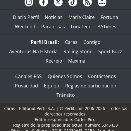
Diario Perfil
Noticias
Marie Claire
Fortuna
Weekend
Parabrisas
Lunateen
BATimes
Perfil Brasil:
Caras
Contigo
Aventuras Na Historia
Rolling Stone
Sport Buzz
Recreio
Maxima
Canales RSS
Quienes Somos
Contáctenos
Privacidad
Equipo
Reglas de participación
Tránsito
Caras - Editorial Perfil S.A.
| © Perfil.com 2006-2026 - Todos los
derechos reservados.
Editor responsable: Carlos Piro.
Registro de la propiedad intelectual número 5346433
Dirección:
California 2715
,
C1289ABI
,
CABA, Argentina
|