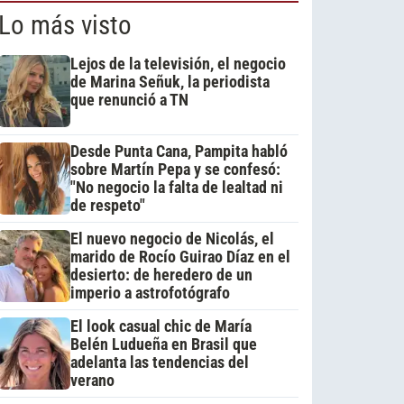
Lo más visto
Lejos de la televisión, el negocio
de Marina Señuk, la periodista
que renunció a TN
Desde Punta Cana, Pampita habló
sobre Martín Pepa y se confesó:
"No negocio la falta de lealtad ni
de respeto"
El nuevo negocio de Nicolás, el
marido de Rocío Guirao Díaz en el
desierto: de heredero de un
imperio a astrofotógrafo
El look casual chic de María
Belén Ludueña en Brasil que
adelanta las tendencias del
verano