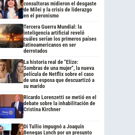
consultoras midieron el desgaste
de Milei y la crisis de liderazgo
en el peronismo
Tercera Guerra Mundial: la
inteligencia artificial reveló
cuáles serían los primeros países
latinoamericanos en ser
derrotados
La historia real de "Elize:
Sombras de una mujer", la nueva
película de Netflix sobre el caso
de una esposa que descuartizó a
su marido
Ricardo Lorenzetti se metió en el
debate sobre la inhabilitación de
Cristina Kirchner
Di Tullio impugnó a Joaquín
Benegas Lynch por un presunto