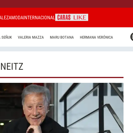
ALEZA
MODA
INTERNACIONAL
CARAS MIAMI
 SEÑUK
VALERIA MAZZA
MARU BOTANA
HERMANA VERÓNICA
CARAS BRASIL
CARAS URUGUAY
NEITZ