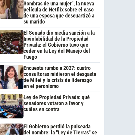
Sombras de una mujer", la nueva
película de Netflix sobre el caso
de una esposa que descuartizó a
su marido
El Senado dio media sanción a la
Inviolabilidad de la Propiedad
Privada: el Gobierno tuvo que
ceder en la Ley del Manejo del
Fuego
Encuesta rumbo a 2027: cuatro
consultoras midieron el desgaste
de Milei y la crisis de liderazgo
en el peronismo
Ley de Propiedad Privada: qué
senadores votaron a favor y
cuáles en contra
El Gobierno perdió la pulseada
del nombre: la "Ley de Tierras" se