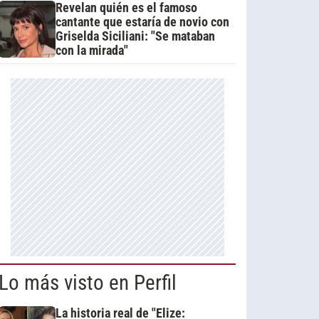
Revelan quién es el famoso
cantante que estaría de novio con
Griselda Siciliani: "Se mataban
con la mirada"
Lo más visto en Perfil
La historia real de "Elize: