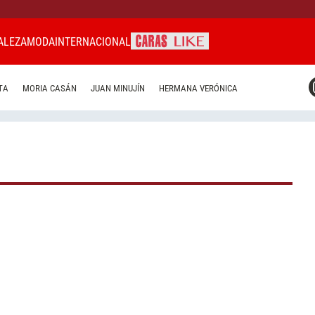
ALEZA
MODA
INTERNACIONAL
CARAS MIAMI
TA
MORIA CASÁN
JUAN MINUJÍN
HERMANA VERÓNICA
CARAS BRASIL
CARAS URUGUAY