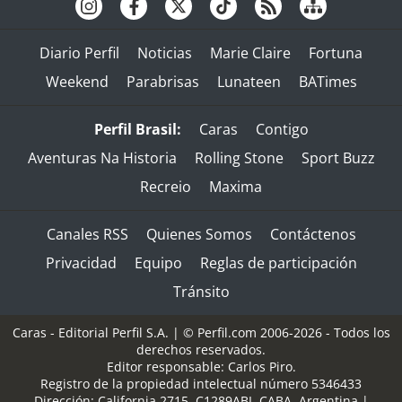
Diario Perfil
Noticias
Marie Claire
Fortuna
Weekend
Parabrisas
Lunateen
BATimes
Perfil Brasil:
Caras
Contigo
Aventuras Na Historia
Rolling Stone
Sport Buzz
Recreio
Maxima
Canales RSS
Quienes Somos
Contáctenos
Privacidad
Equipo
Reglas de participación
Tránsito
Caras - Editorial Perfil S.A.
| © Perfil.com 2006-2026 - Todos los
derechos reservados.
Editor responsable: Carlos Piro.
Registro de la propiedad intelectual número 5346433
Dirección:
California 2715
,
C1289ABI
,
CABA, Argentina
|