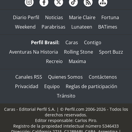
Diario Perfil
Noticias
Marie Claire
Fortuna
Weekend
Parabrisas
Lunateen
BATimes
Perfil Brasil:
Caras
Contigo
Aventuras Na Historia
Rolling Stone
Sport Buzz
Recreio
Maxima
Canales RSS
Quienes Somos
Contáctenos
Privacidad
Equipo
Reglas de participación
Tránsito
Caras - Editorial Perfil S.A.
| © Perfil.com 2006-2026 - Todos los
derechos reservados.
Editor responsable: Carlos Piro.
Registro de la propiedad intelectual número 5346433
Dirección:
California 2715
,
C1289ABI
,
CABA, Argentina
|