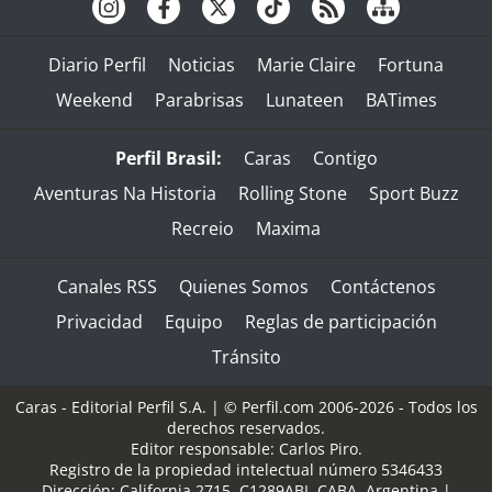
Diario Perfil
Noticias
Marie Claire
Fortuna
Weekend
Parabrisas
Lunateen
BATimes
Perfil Brasil:
Caras
Contigo
Aventuras Na Historia
Rolling Stone
Sport Buzz
Recreio
Maxima
Canales RSS
Quienes Somos
Contáctenos
Privacidad
Equipo
Reglas de participación
Tránsito
Caras - Editorial Perfil S.A.
| © Perfil.com 2006-2026 - Todos los
derechos reservados.
Editor responsable: Carlos Piro.
Registro de la propiedad intelectual número 5346433
Dirección:
California 2715
,
C1289ABI
,
CABA, Argentina
|