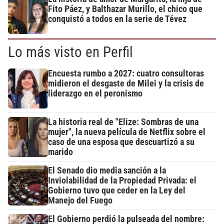
Fito Páez, y Balthazar Murillo, el chico que
conquistó a todos en la serie de Tévez
Lo más visto en Perfil
Encuesta rumbo a 2027: cuatro consultoras
midieron el desgaste de Milei y la crisis de
liderazgo en el peronismo
La historia real de "Elize: Sombras de una
mujer", la nueva película de Netflix sobre el
caso de una esposa que descuartizó a su
marido
El Senado dio media sanción a la
Inviolabilidad de la Propiedad Privada: el
Gobierno tuvo que ceder en la Ley del
Manejo del Fuego
El Gobierno perdió la pulseada del nombre: