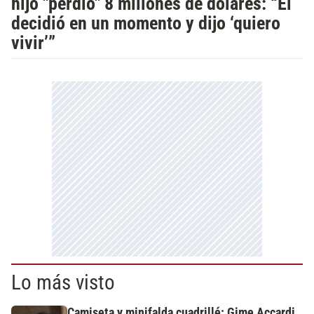
hijo "perdió" 8 millones de dólares: “Él
decidió en un momento y dijo ‘quiero
vivir’”
Lo más visto
Camiseta y minifalda cuadrillé: Gime Accardi