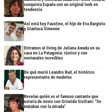
conquista España con un original look en
tendencia
Así está hoy Faustino, el hijo de Eva Bargiela
y Gianluca Simeone
Entramos al living de Juliana Awada en su
casa en La Patagonia: rústico y con
ventanales increíbles
De qué murió Leandro Rud, el histórico
representante de modelos
Revelan quién es el famoso cantante que
estaría de novio con Griselda Siciliani: "Se
mataban con la mirada"